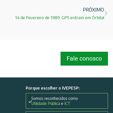
PRÓXIMO
14 de Fevereiro de 1989: GPS entram em Órbita!
Fale conosco
Porque escolher o IVEPESP:
Somos reconhecidos como
Utilidade Pública
e
ICT