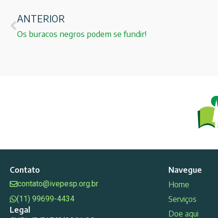
ANTERIOR
Os buracos negros podem se fundir!
Contato
Navegue
contato@ivepesp.org.br
Home
(11) 99699-4434
Serviços
Legal
Doe aqui