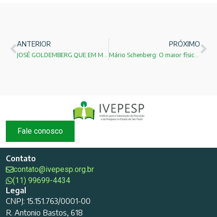
ANTERIOR
PRÓXIMO
JOSÉ GOLDEMBERG QUE EM MAIO PRÓXIMO COMPLETA 89 ANOS!
Mário Schenberg: O maior físico teórico do Brasil!
Fale conosco
Contato
contato@ivepesp.org.br
(11) 99699-4434
Legal
CNPJ: 15.151.763/0001-00
R. Antonio Bastos, 618