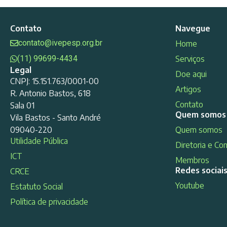
Contato
Navegue
contato@ivepesp.org.br
Home
(11) 99699-4434
Serviços
Legal
Doe aqui
CNPJ: 15.151.763/0001-00
Artigos
R. Antonio Bastos, 618
Contato
Sala 01
Quem somos
Vila Bastos - Santo André
09040-220
Quem somos
Utilidade Pública
Diretoria e Co
ICT
Membros
Redes sociai
CRCE
Youtube
Estatuto Social
Política de privacidade