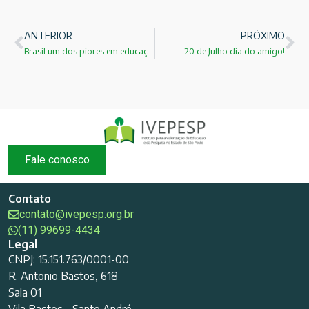
ANTERIOR
PRÓXIMO
Brasil um dos piores em educação!
20 de Julho dia do amigo!
Fale conosco
Contato
contato@ivepesp.org.br
(11) 99699-4434
Legal
CNPJ: 15.151.763/0001-00
R. Antonio Bastos, 618
Sala 01