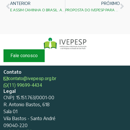
ANTERIOR
PRÓXIMO
E ASSIM CAMINHA O BRASIL: AUMENTAR IMPOSTOS!
PROPOSTA DO IVEPESP PARA OS TCC`s DOS MUNICÍPIOS!
Fale conosco
Contato
contato@ivepesp.org.br
(11) 99699-4434
Legal
CNPJ: 15.151.763/0001-00
R. Antonio Bastos, 618
Sala 01
Vila Bastos - Santo André
09040-220