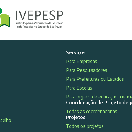
Serviços
Para Empresas
Para Pesquisadores
Para Prefeituras ou Estados
Para Escolas
Para órgãos de educação, ciência
Coordenação de Projeto de 
Todas as coordenadorias
Projetos
nselho
Todos os projetos