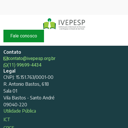
Fale conosco
Contato
contato@ivepesp.org.br
(11) 99699-4434
Legal
CNPJ: 15.151.763/0001-00
R. Antonio Bastos, 618
Sala 01
Vila Bastos - Santo André
09040-220
Utilidade Pública
ICT
CRCE