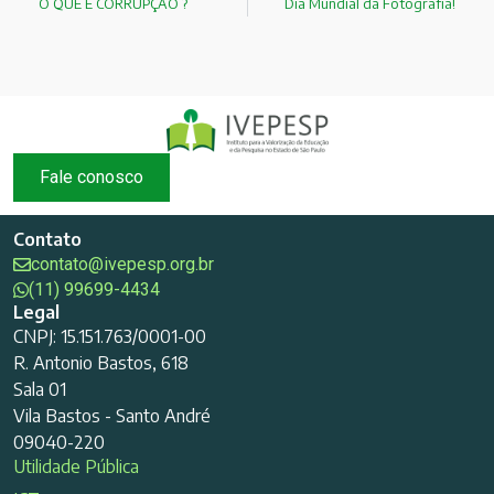
O QUE É CORRUPÇÃO ?
Dia Mundial da Fotografia!
Fale conosco
Contato
contato@ivepesp.org.br
(11) 99699-4434
Legal
CNPJ: 15.151.763/0001-00
R. Antonio Bastos, 618
Sala 01
Vila Bastos - Santo André
09040-220
Utilidade Pública