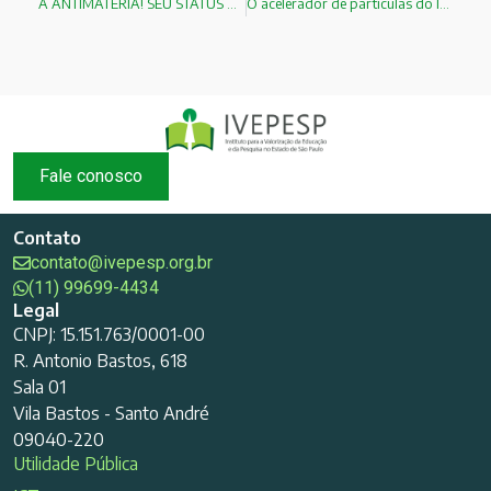
A ANTIMATÉRIA! SEU STATUS ATUAL E SUAS APLICAÇÕES!
O acelerador de partículas do Instituto de Física da USP
Fale conosco
Contato
contato@ivepesp.org.br
(11) 99699-4434
Legal
CNPJ: 15.151.763/0001-00
R. Antonio Bastos, 618
Sala 01
Vila Bastos - Santo André
09040-220
Utilidade Pública