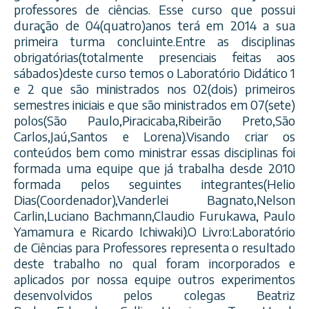
professores de ciências. Esse curso que possui
duração de 04(quatro)anos terá em 2014 a sua
primeira turma concluinte.Entre as disciplinas
obrigatórias(totalmente presenciais feitas aos
sábados)deste curso temos o Laboratório Didático 1
e 2 que são ministrado
s nos 02(dois) primeiros
semestres iniciais e que são ministrados em 07(sete)
polos(São Paulo,Piracicaba,Ribeirão Preto,São
Carlos,Jaú,Santos e Lorena).Visando criar os
conteúdos bem como ministrar essas disciplinas foi
formada uma equipe que já trabalha desde 2010
formada pelos seguintes integrantes(Helio
Dias(Coordenador),Vanderle
i Bagnato,Nelson
Carlin,Luciano Bachmann,Claudio Furukawa, Paulo
Yamamura e Ricardo Ichiwaki).O Livro:Laboratório
de Ciências para Professores representa o resultado
deste trabalho no qual foram incorporados e
aplicados por nossa equipe outros experimentos
desenvolvidos pelos colegas Beatriz