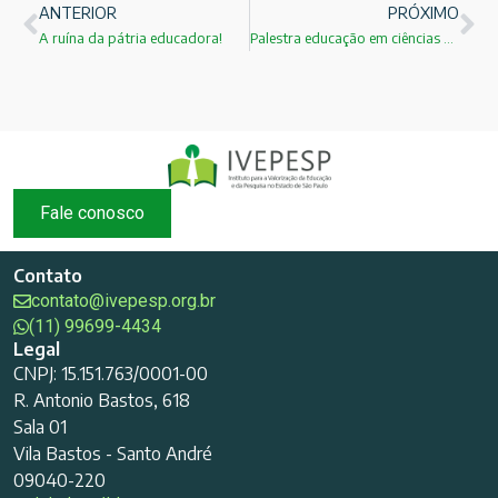
ANTERIOR
PRÓXIMO
A ruína da pátria educadora!
Palestra educação em ciências e engenharias: exemplos de sucesso!
Fale conosco
Contato
contato@ivepesp.org.br
(11) 99699-4434
Legal
CNPJ: 15.151.763/0001-00
R. Antonio Bastos, 618
Sala 01
Vila Bastos - Santo André
09040-220