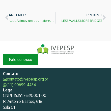
ANTERIOR
PRÓXIMO
Isaac Asimov um dos maiores autores de ficção científica
LESS WALLS MORE BRIDGES
Fale conosco
Contato
contato@ivepesp.org.br
(11) 99699-4434
Legal
CNPJ: 15.151.763/0001-00
R. Antonio Bastos, 618
Sala 01