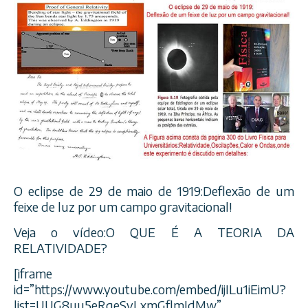
O eclipse de 29 de maio de 1919:Deflexão de um
feixe de luz por um campo gravitacional!
Veja o vídeo:O QUE É A TEORIA DA
RELATIVIDADE?
[iframe
id=”https://www.youtube.com/embed/ijILu1iEimU?
list=UUG8uu5eRqeSvLxmGflmJdMw”