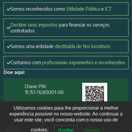
Somos reconhecidos como
Utilidade Pública
e
ICT
Destine seus impostos
para financiar os serviços
contratados
Somos uma entidade
destituída de fins lucrativos
Contamos com
profissionais experientes e reconhecidos
Doe aqui:
Chave PIX:
15.151.763/0001-00​
Mais opções
Utilizamos cookies para lhe proporcionar a melhor
experiência possível no nosso website. Ao continuar a
usar este site, você concorda com o nosso uso de
2012- 2026 IVEPESP. Todos os direitos reservados
cookies.
Aceitar
Leia mais