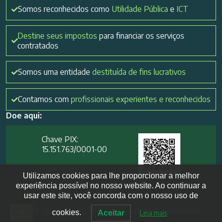
Somos reconhecidos como
Utilidade Pública
e
ICT
Destine seus impostos
para financiar os serviços
contratados
Somos uma entidade
destituída de fins lucrativos
Contamos com
profissionais experientes e reconhecidos
Doe aqui:
Chave PIX:
15.151.763/0001-00​
Mais opções
Utilizamos cookies para lhe proporcionar a melhor
experiência possível no nosso website. Ao continuar a
usar este site, você concorda com o nosso uso de
2012- 2026 IVEPESP. Todos os direitos reservados
cookies.
Aceitar
Leia mais