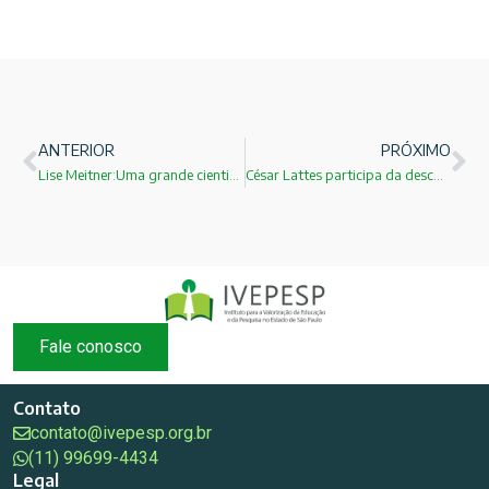
ANTERIOR
PRÓXIMO
Lise Meitner:Uma grande cientista vítima do racismo!
César Lattes participa da descoberta do pi-meson
Fale conosco
Contato
contato@ivepesp.org.br
(11) 99699-4434
Legal