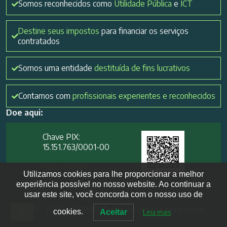
Somos reconhecidos como
Utilidade Pública
e
ICT
Destine seus impostos
para financiar os serviços
contratados
Somos uma entidade
destituída de fins lucrativos
Contamos com
profissionais experientes e reconhecidos
Doe aqui:
Chave PIX:
15.151.763/0001-00​
Mais opções
Utilizamos cookies para lhe proporcionar a melhor
experiência possível no nosso website. Ao continuar a
usar este site, você concorda com o nosso uso de
2012- 2026 IVEPESP. Todos os direitos reservados
cookies.
Aceitar
Leia mais