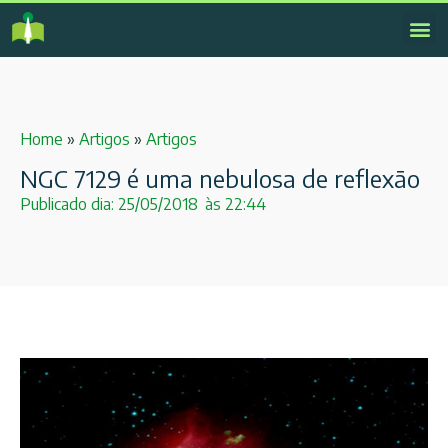
Home
»
Artigos
»
Artigos
NGC 7129 é uma nebulosa de reflexão
Publicado dia:
25/05/2018
às
22:44