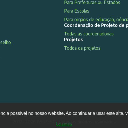
Para Prefeituras ou Estados
Para Escolas
Para órgãos de educação, ciência
Coordenação de Projeto de 
Todas as coordenadorias
Projetos
nselho
Todos os projetos
s
ência possível no nosso website. Ao continuar a usar este site
2012- 2026 IVEPESP. Todos os direitos reservados
Leia mais