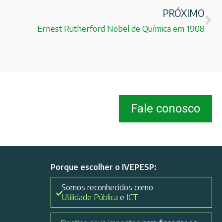
PRÓXIMO
Ernest Rutherford Nobel de Química em 1908
Fale conosco
Porque escolher o IVEPESP:
Somos reconhecidos como
Utilidade Pública
e
ICT