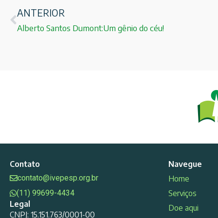
ANTERIOR
Alberto Santos Dumont:Um gênio do céu!
Contato
Navegue
contato@ivepesp.org.br
Home
(11) 99699-4434
Serviços
Legal
Doe aqui
CNPJ: 15.151.763/0001-00