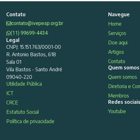
Contato
Navegue
contato@ivepesp.org.br
Home
(11) 99699-4434
Serviços
Legal
Doe aqui
CNPJ: 15.151.763/0001-00
Artigos
R. Antonio Bastos, 618
Contato
Sala 01
Quem somos
Vila Bastos - Santo André
09040-220
Quem somos
Utilidade Pública
Diretoria e Co
ICT
Membros
Redes sociai
CRCE
Youtube
Estatuto Social
Política de privacidade