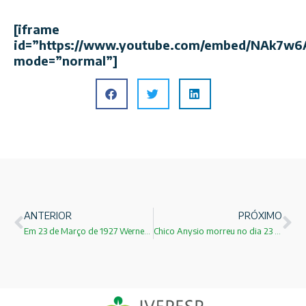
[iframe
id=”https://www.youtube.com/embed/NAk7w
mode=”normal”]
ANTERIOR
PRÓXIMO
Em 23 de Março de 1927 Werner Heisenberg publica seu trabalho sobre o Princípio da Incerteza!
Chico Anysio morreu no dia 23 de março de 2012.Veja postagem!