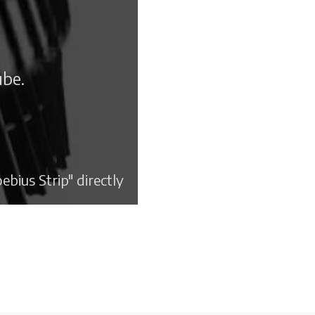
ube.
bius Strip" directly