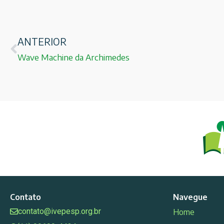
ANTERIOR
Wave Machine da Archimedes
Contato
Navegue
contato@ivepesp.org.br
Home