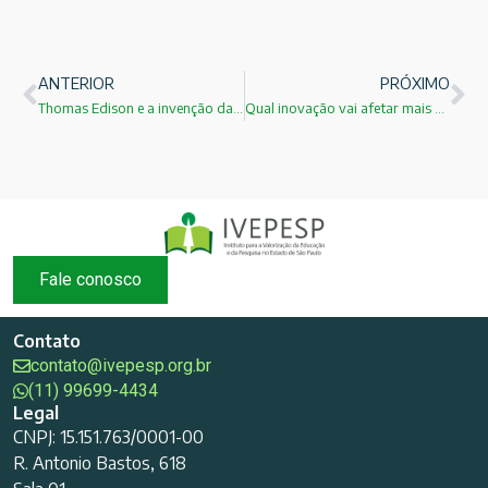
ANTERIOR
PRÓXIMO
Thomas Edison e a invenção da lâmpada !
Qual inovação vai afetar mais o crescimento!
Fale conosco
Contato
contato@ivepesp.org.br
(11) 99699-4434
Legal
CNPJ: 15.151.763/0001-00
R. Antonio Bastos, 618