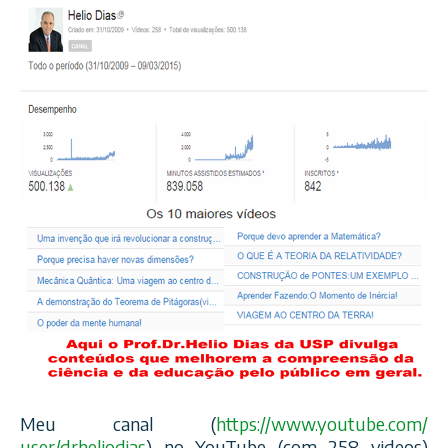
Meu canal (
https://www.youtube.com/
user/drheliodias
) no YouTube (com 258 videos)