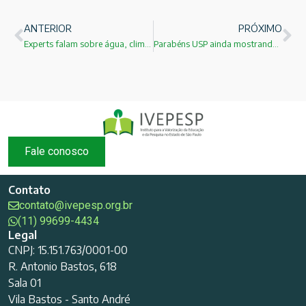
ANTERIOR
PRÓXIMO
Experts falam sobre água, clima e energia no Instituto de Física da USP: Faça sua inscrição!
Parabéns USP ainda mostrando ao mundo que alguma coisa ainda funciona no Brasil.
Fale conosco
Contato
contato@ivepesp.org.br
(11) 99699-4434
Legal
CNPJ: 15.151.763/0001-00
R. Antonio Bastos, 618
Sala 01
Vila Bastos - Santo André