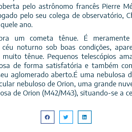
oberta pelo astrônomo francês Pierre Mé
ogado pelo seu colega de observatório, C
quele ano.
mbra um cometa tênue. É meramente 
 céu noturno sob boas condições, apa
 muito tênue. Pequenos telescópios a
losa de forma satisfatória e também co
seu aglomerado aberto.É uma nebulosa d
ular nebuloso de Orion, uma grande nuv
osa de Orion (M42/M43), situando-se a c