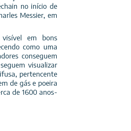
chain no início de
harles Messier, em
visível em bons
recendo como uma
madores conseguem
nseguem visualizar
ifusa, pertencente
em de gás e poeira
erca de 1600 anos-