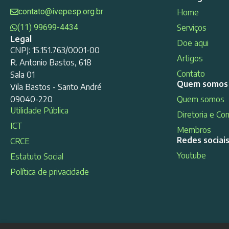
contato@ivepesp.org.br
Home
(11) 99699-4434
Serviços
Legal
Doe aqui
CNPJ: 15.151.763/0001-00
Artigos
R. Antonio Bastos, 618
Contato
Sala 01
Quem somos
Vila Bastos - Santo André
09040-220
Quem somos
Utilidade Pública
Diretoria e Co
ICT
Membros
Redes sociai
CRCE
Youtube
Estatuto Social
Política de privacidade