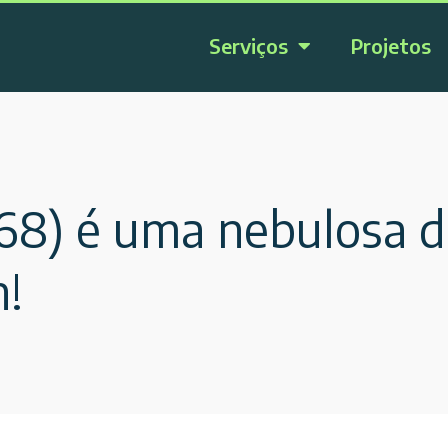
Serviços
Projetos
8) é uma nebulosa de
n!