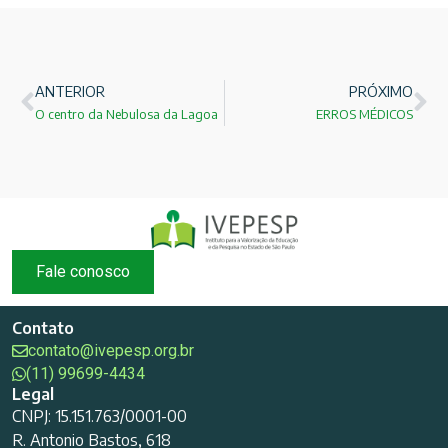
ANTERIOR
PRÓXIMO
O centro da Nebulosa da Lagoa
ERROS MÉDICOS
Fale conosco
Contato
contato@ivepesp.org.br
(11) 99699-4434
Legal
CNPJ: 15.151.763/0001-00
R. Antonio Bastos, 618