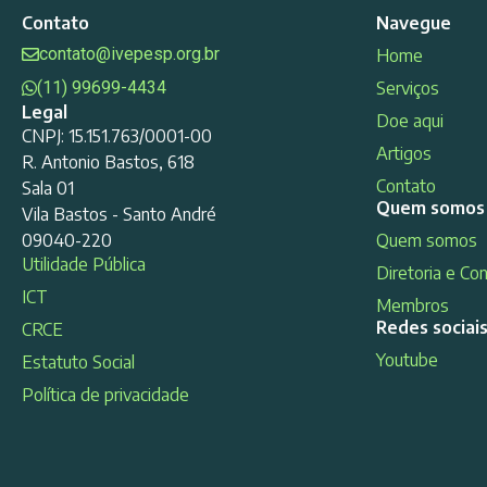
Contato
Navegue
contato@ivepesp.org.br
Home
(11) 99699-4434
Serviços
Legal
Doe aqui
CNPJ: 15.151.763/0001-00
Artigos
R. Antonio Bastos, 618
Contato
Sala 01
Quem somos
Vila Bastos - Santo André
09040-220
Quem somos
Utilidade Pública
Diretoria e Co
ICT
Membros
Redes sociai
CRCE
Youtube
Estatuto Social
Política de privacidade