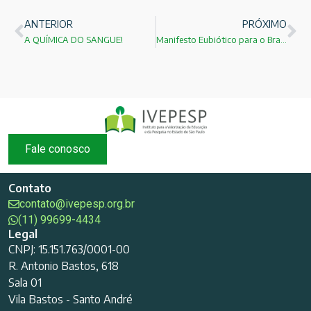
ANTERIOR
PRÓXIMO
A QUÍMICA DO SANGUE!
Manifesto Eubiótico para o Brasil! FERNANDO LEÇA DO NASCIMENTO
Fale conosco
Contato
contato@ivepesp.org.br
(11) 99699-4434
Legal
CNPJ: 15.151.763/0001-00
R. Antonio Bastos, 618
Sala 01
Vila Bastos - Santo André