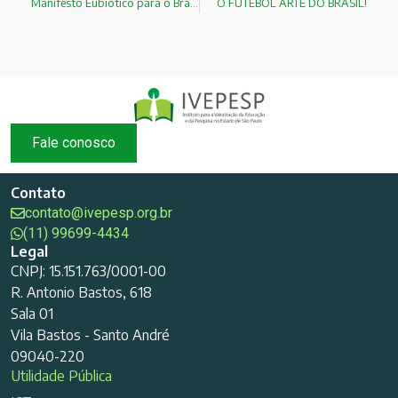
Manifesto Eubiótico para o Brasil! FERNANDO LEÇA DO NASCIMENTO
O FUTEBOL ARTE DO BRASIL!
Fale conosco
Contato
contato@ivepesp.org.br
(11) 99699-4434
Legal
CNPJ: 15.151.763/0001-00
R. Antonio Bastos, 618
Sala 01
Vila Bastos - Santo André
09040-220
Utilidade Pública