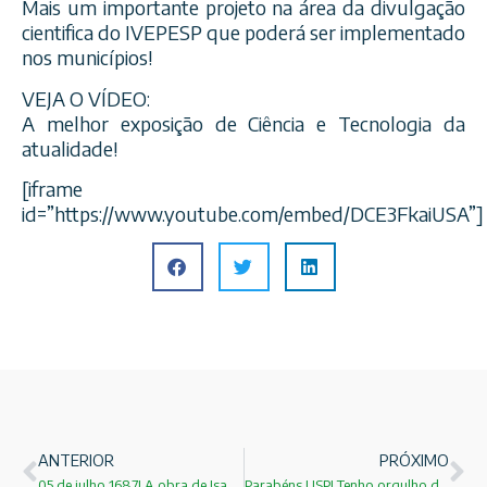
Mais um importante projeto na área da divulgação
cientifica do IVEPESP que poderá ser implementado
nos municípios!
VEJA O VÍDEO:
A melhor exposição de Ciência e Tecnologia da
atualidade!
[iframe
id=”https://www.youtube.com/embed/DCE3FkaiUSA”]
ANTERIOR
PRÓXIMO
05 de julho 1687! A obra de Isaac Newton!
Parabéns USP! Tenho orgulho de ser USPIANO!