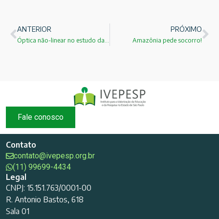
ANTERIOR
PRÓXIMO
Óptica não-linear no estudo da aterosclerose!
Amazônia pede socorro!
Fale conosco
Contato
contato@ivepesp.org.br
(11) 99699-4434
Legal
CNPJ: 15.151.763/0001-00
R. Antonio Bastos, 618
Sala 01