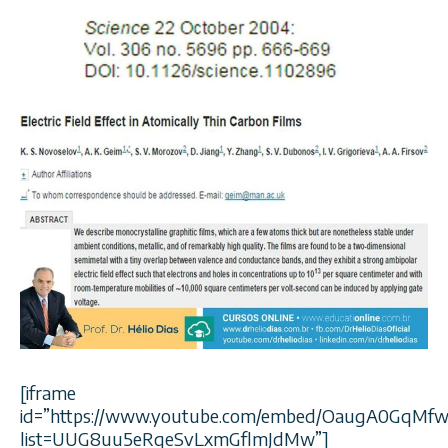
[iframe
id=”https://www.youtube.com/embed/OaugA0GqMf
list=UUG8uu5eRqeSvLxmGflmJdMw”]