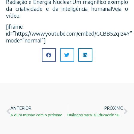
Radiação e Energia Nuclear:Um magnífico exemplo
da criatividade e da inteligência humana!Veja o
vídeo:
[iframe
id=”https://www.youtube.com/embed/GCBB52qIz4Y”
mode=”normal”]
ANTERIOR
PRÓXIMO
A dura missão com o próximo nos dias de hoje!
Diálogos para la Educación Superior en América Latina!