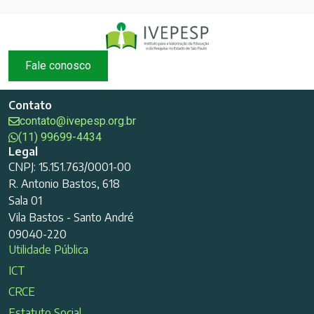
Fale conosco
Contato
contato@ivepesp.org.br
(11) 99699-4434
Legal
CNPJ: 15.151.763/0001-00
R. Antonio Bastos, 618
Sala 01
Vila Bastos - Santo André
09040-220
Utilidade Pública
ICT
CRCE
Estatuto Social