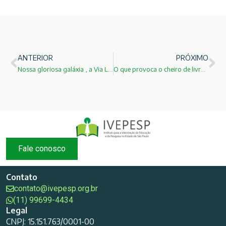
ANTERIOR
PRÓXIMO
Nossa gloriosa galáxia , a Via Láctea!
O que provoca o cheiro de livros novos e antigos?
Fale conosco
Contato
contato@ivepesp.org.br
(11) 99699-4434
Legal
CNPJ: 15.151.763/0001-00