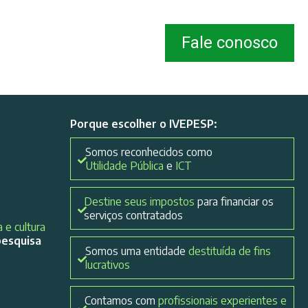
Fale conosco
Porque escolher o IVEPESP:
Somos reconhecidos como
Utilidade Pública
e
ICT
Destine seus impostos
para financiar os
serviços contratados
 e cultura
pesquisa
Somos uma entidade
destituída de fins
lucrativos
Contamos com
profissionais experientes e