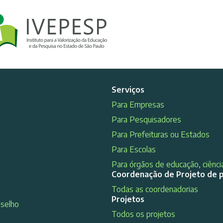
Serviços
Para Empresas
Para Pesquisadores
Para Prefeituras ou Estados
Para Escolas
Para órgãos de educação, ciência
Coordenação de Projeto de 
Todas as coordenadorias
Projetos
nselho
Todos os projetos