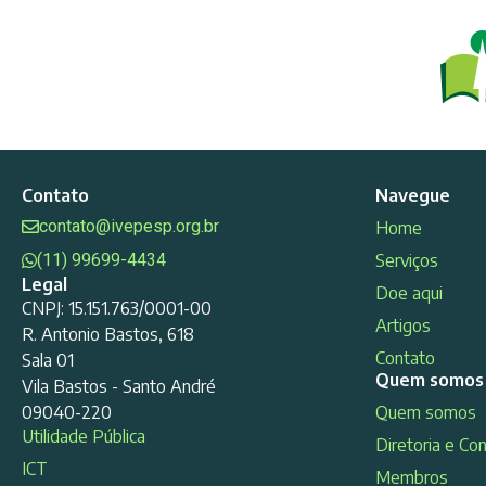
Contato
Navegue
contato@ivepesp.org.br
Home
(11) 99699-4434
Serviços
Legal
Doe aqui
CNPJ: 15.151.763/0001-00
Artigos
R. Antonio Bastos, 618
Contato
Sala 01
Quem somos
Vila Bastos - Santo André
09040-220
Quem somos
Utilidade Pública
Diretoria e Co
ICT
Membros