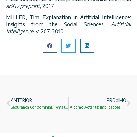
arXiv preprint
, 2017.
MILLER, Tim. Explanation in Artificial Intelligence:
Insights from the Social Sciences.
Artificial
Intelligence
, v. 267, 2019.
ANTERIOR
PRÓXIMO
Segurança Condominial, Tentativas de Fraude e o Papel da Inteligência Artificial na Prevenção de Riscos
IA como Actante: implicações para o mercado imobiliário, condomínios e a governança sociotécnica