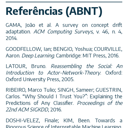
Referências (ABNT)
GAMA, João et al. A survey on concept drift
adaptation.
ACM Computing Surveys
, v. 46, n. 4,
2014.
GOODFELLOW, Ian; BENGIO, Yoshua; COURVILLE,
Aaron.
Deep Learning
. Cambridge: MIT Press, 2016.
LATOUR, Bruno.
Reassembling the Social: An
Introduction to Actor-Network-Theory
. Oxford:
Oxford University Press, 2005.
RIBEIRO, Marco Tulio; SINGH, Sameer; GUESTRIN,
Carlos. “Why Should I Trust You?”: Explaining the
Predictions of Any Classifier.
Proceedings of the
22nd ACM SIGKDD
, 2016.
DOSHI-VELEZ, Finale; KIM, Been. Towards a
Rigorous Science of Interpretable Machine Learning.