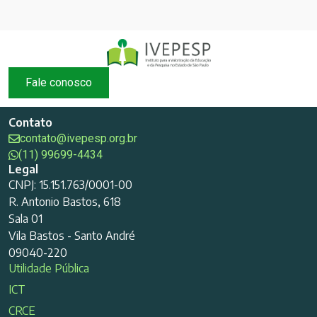
Fale conosco
Contato
contato@ivepesp.org.br
(11) 99699-4434
Legal
CNPJ: 15.151.763/0001-00
R. Antonio Bastos, 618
Sala 01
Vila Bastos - Santo André
09040-220
Utilidade Pública
ICT
CRCE