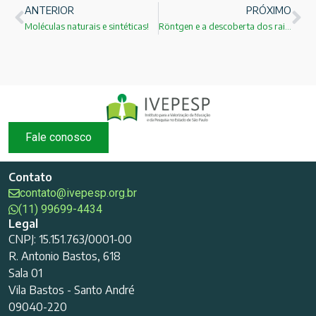
ANTERIOR
PRÓXIMO
Moléculas naturais e sintéticas!
Röntgen e a descoberta dos raios X !
Fale conosco
Contato
contato@ivepesp.org.br
(11) 99699-4434
Legal
CNPJ: 15.151.763/0001-00
R. Antonio Bastos, 618
Sala 01
Vila Bastos - Santo André
09040-220