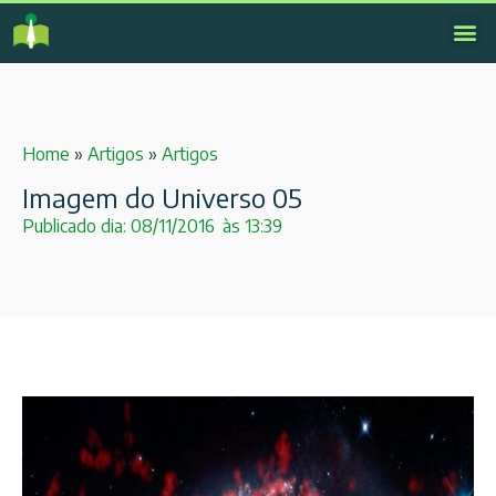
Home
»
Artigos
»
Artigos
Imagem do Universo 05
Publicado dia:
08/11/2016
às
13:39