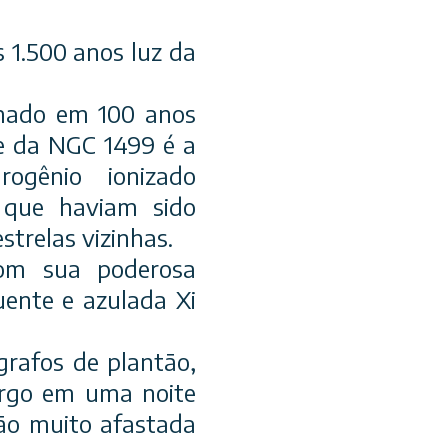
 1.500 anos luz da
imado em 100 anos
e da NGC 1499 é a
ogênio ionizado
 que haviam sido
strelas vizinhas.
com sua poderosa
uente e azulada Xi
grafos de plantão,
argo em uma noite
não muito afastada