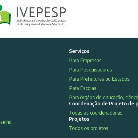
Serviços
Para Empresas
Para Pesquisadores
Para Prefeituras ou Estados
Para Escolas
Para órgãos de educação, ciência
Coordenação de Projeto de 
Todas as coordenadorias
Projetos
nselho
Todos os projetos
s