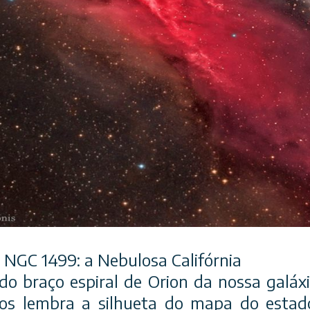
GC 1499: a Nebulosa Califórnia
o braço espiral de Orion da nossa galáxi
s lembra a silhueta do mapa do estado