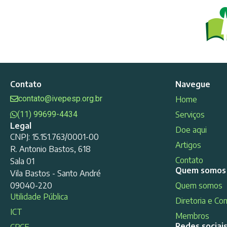
Contato
Navegue
contato@ivepesp.org.br
Home
(11) 99699-4434
Serviços
Legal
Doe aqui
CNPJ: 15.151.763/0001-00
Artigos
R. Antonio Bastos, 618
Contato
Sala 01
Quem somos
Vila Bastos - Santo André
09040-220
Quem somos
Utilidade Pública
Diretoria e Co
ICT
Membros
Redes sociai
CRCE