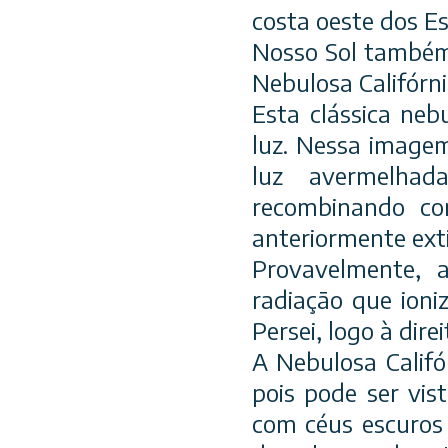
costa oeste dos E
Nosso Sol também 
Nebulosa Califórni
Esta clássica ne
luz. Nessa image
luz avermelhad
recombinando co
anteriormente exti
Provavelmente, 
radiação que ioni
Persei, logo à dire
A Nebulosa Califó
pois pode ser vi
com céus escuros 