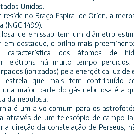
stados Unidos.
reside no Braço Espiral de Orion, a meros
a (NGC 1499).
bulosa de emissão tem um diâmetro est
m em destaque, o brilho mais proeminent
a característica dos átomos de hidr
m elétrons há muito tempo perdidos,
rpados (ionizados) pela energética luz de e
a estrela que mais tem contribuído 
zou a maior parte do gás nebulosa é a q
ita da nebulosa.
rnia é um alvo comum para os astrofotó
sta através de um telescópio de campo l
na direção da constelação de Perseus, 