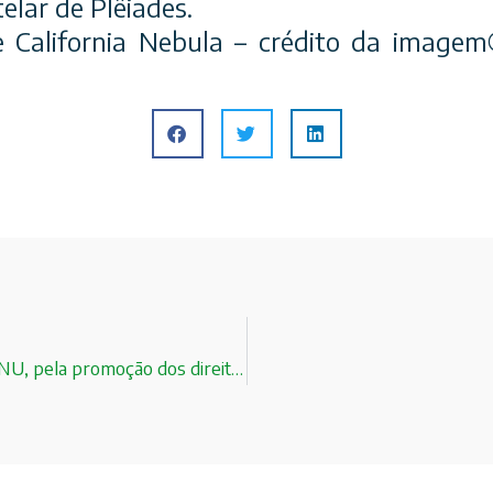
elar de Plêiades.
 California Nebula – crédito da image
Secretária Dra. Linamara Battistella recebe prêmio, na ONU, pela promoção dos direitos das pessoas com deficiência!