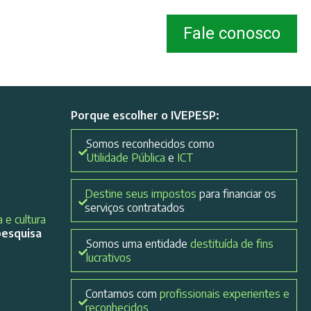
Fale conosco
Porque escolher o IVEPESP:
Somos reconhecidos como
Utilidade Pública
e
ICT
Destine seus impostos
para financiar os
serviços contratados
 e cultura
pesquisa
Somos uma entidade
destituída de fins
lucrativos
Contamos com
profissionais experientes e
reconhecidos