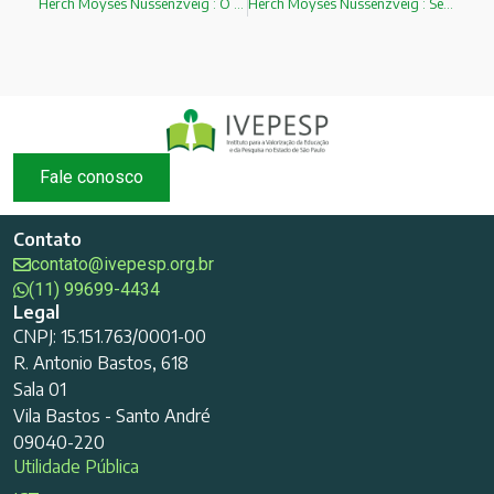
Herch Moysés Nussenzveig : O Universo
Herch Moysés Nussenzveig : Segunda Lei da Termodinâmica e Entropia
Fale conosco
Contato
contato@ivepesp.org.br
(11) 99699-4434
Legal
CNPJ: 15.151.763/0001-00
R. Antonio Bastos, 618
Sala 01
Vila Bastos - Santo André
09040-220
Utilidade Pública