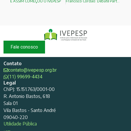
E ASSIM COMEÇOU O IVEPESP
Francisco Cordão: Debate Parte 02
Fale conosco
Contato
contato@ivepesp.org.br
(11) 99699-4434
Legal
CNPJ: 15.151.763/0001-00
R. Antonio Bastos, 618
Sala 01
Vila Bastos - Santo André
09040-220
Utilidade Pública