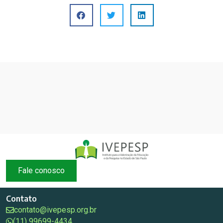
Fale conosco
Contato
contato@ivepesp.org.br
(11) 99699-4434