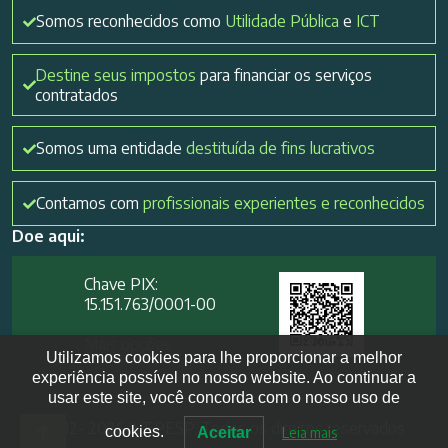
Somos reconhecidos como
Utilidade Pública
e
ICT
Destine seus impostos
para financiar os serviços
contratados
Somos uma entidade
destituída de fins lucrativos
Contamos com
profissionais experientes e reconhecidos
Doe aqui:
Chave PIX:
15.151.763/0001-00​
Mais opções
Utilizamos cookies para lhe proporcionar a melhor
experiência possível no nosso website. Ao continuar a
usar este site, você concorda com o nosso uso de
2012- 2026 IVEPESP. Todos os direitos reservados
cookies.
Aceitar
Leia mais