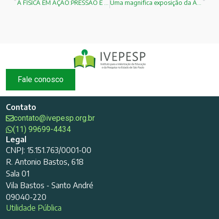
A FÍSICA EM AÇÃO:PRESSÃO E VÁCUO!
Uma magnifica exposição da Archimedes:Corporea: Città della Scienza.
Fale conosco
Contato
contato@ivepesp.org.br
(11) 99699-4434
Legal
CNPJ: 15.151.763/0001-00
R. Antonio Bastos, 618
Sala 01
Vila Bastos - Santo André
09040-220
Utilidade Pública