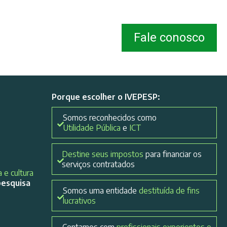
Fale conosco
Porque escolher o IVEPESP:
Somos reconhecidos como
Utilidade Pública
e
ICT
Destine seus impostos
para financiar os
serviços contratados
 e cultura
pesquisa
Somos uma entidade
destituída de fins
lucrativos