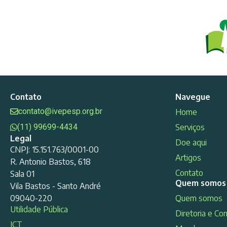
Contato
Navegue
contato@ivepesp.org.br
Home
(11) 99699-4434
Serviços
Legal
Doe aqui
CNPJ: 15.151.763/0001-00
Artigos
R. Antonio Bastos, 618
Contato
Sala 01
Quem somos
Vila Bastos - Santo André
09040-220
Quem somos
Utilidade Pública
Diretoria e Co
ICT