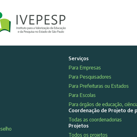
Serviços
Para Empresas
Para Pesquisadores
Para Prefeituras ou Estados
Para Escolas
Para órgãos de educação, ciência
Coordenação de Projeto de 
Todas as coordenadorias
Projetos
nselho
Todos os projetos