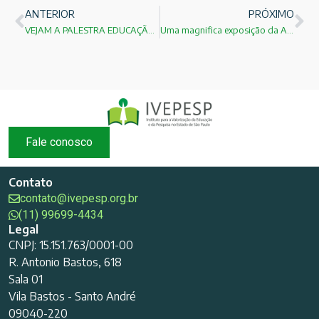
ANTERIOR
PRÓXIMO
VEJAM A PALESTRA EDUCAÇÃO EM CIÊNCIAS E ENGENHARIAS:EXEMPLOS DE SUCESSO NA ÍNTEGRA MINISTRADA PELO PROF.DR. HELIO DIAS!
Uma magnifica exposição da Archimedes:Corporea: Città della Scienza.
Fale conosco
Contato
contato@ivepesp.org.br
(11) 99699-4434
Legal
CNPJ: 15.151.763/0001-00
R. Antonio Bastos, 618
Sala 01
Vila Bastos - Santo André
09040-220