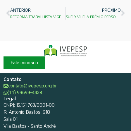
ANTERIOR
PRÓXIMO
REFORMA TRABALHISTA VIGENTE PARTE 01-FABIO PICARELL
SUELY VILELA:PRÊMIO PERSONALIDADE IVEPESP
Fale conosco
Contato
contato@ivepesp.org.br
(11) 99699-4434
Legal
CNPJ: 15.151.763/0001-00
R. Antonio Bastos, 618
Sala 01
Vila Bastos - Santo André