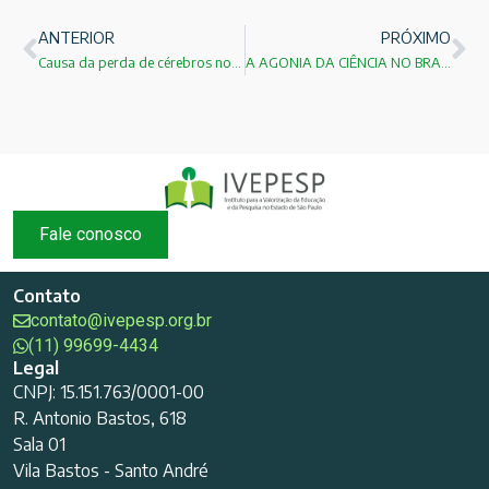
ANTERIOR
PRÓXIMO
Causa da perda de cérebros no Brasil!
A AGONIA DA CIÊNCIA NO BRASIL !
Fale conosco
Contato
contato@ivepesp.org.br
(11) 99699-4434
Legal
CNPJ: 15.151.763/0001-00
R. Antonio Bastos, 618
Sala 01
Vila Bastos - Santo André