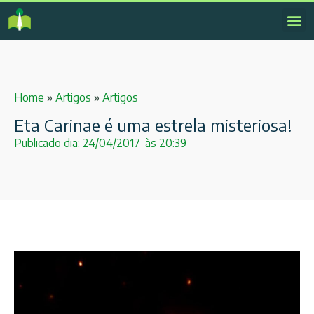
Home
»
Artigos
»
Artigos
Eta Carinae é uma estrela misteriosa!
Publicado dia:
24/04/2017
às
20:39