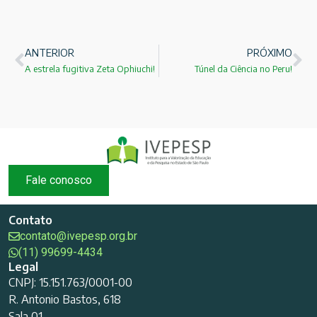
ANTERIOR
PRÓXIMO
A estrela fugitiva Zeta Ophiuchi!
Túnel da Ciência no Peru!
Fale conosco
Contato
contato@ivepesp.org.br
(11) 99699-4434
Legal
CNPJ: 15.151.763/0001-00
R. Antonio Bastos, 618
Sala 01