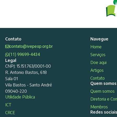
Contato
Navegue
contato@ivepesp.org.br
Home
(11) 99699-4434
Serviços
Legal
Doe aqui
CNPJ: 15.151.763/0001-00
Artigos
R. Antonio Bastos, 618
Contato
Sala 01
Quem somos
Vila Bastos - Santo André
09040-220
Quem somos
Utilidade Pública
Diretoria e Co
ICT
Membros
Redes sociai
CRCE