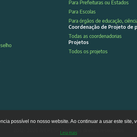
Para Prefeituras ou Estados
Para Escolas
Para órgãos de educação, ciência
Coordenação de Projeto de 
Todas as coordenadorias
Projetos
nselho
Todos os projetos
s
ência possível no nosso website. Ao continuar a usar este site
2012- 2026 IVEPESP. Todos os direitos reservados
Leia mais