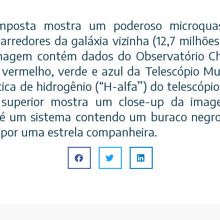
mposta mostra um poderoso microqua
arredores da galáxia vizinha (12,7 milhõe
magem contém dados do Observatório C
vermelho, verde e azul da Telescópio M
tica de hidrogênio (“H-alfa”) do telescópi
o superior mostra um close-up da imag
 é um sistema contendo um buraco negro
por uma estrela companheira.