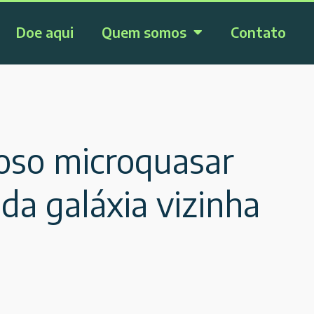
Doe aqui
Quem somos
Contato
oso microquasar
a galáxia vizinha