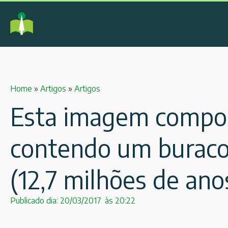
Home
»
Artigos
»
Artigos
Esta imagem compos
contendo um buraco 
(12,7 milhões de an
Publicado dia:
20/03/2017
às
20:22