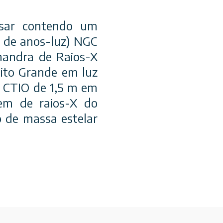
sar contendo um
s de anos-luz) NGC
handra de Raios-X
uito Grande em luz
o CTIO de 1,5 m em
em de raios-X do
 de massa estelar